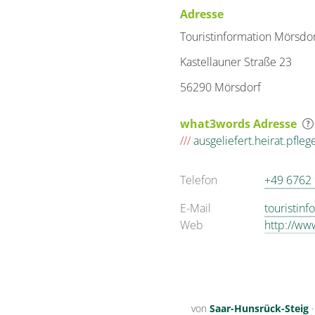
Adresse
Touristinformation Mörsdo
Kastellauner Straße 23
56290 Mörsdorf
what3words Adresse
///
ausgeliefert.heirat.pfleg
Telefon
+49 6762
E-Mail
touristinf
Web
http://ww
von
Saar-Hunsrück-Steig