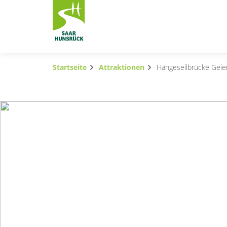
Zum Hauptinhalt springen
Startseite
Attraktionen
Hängeseilbrücke Geier
Subnavigation umschalten
Subnavigation umschalten
Subnavigation umschalten
Subnavigation umschalten
Subnavigation umschalten
Subnavigation umschalten