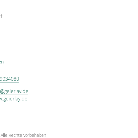
rf
en
 9034080
o@geierlay.de
w.geierlay.de
·
Alle Rechte vorbehalten