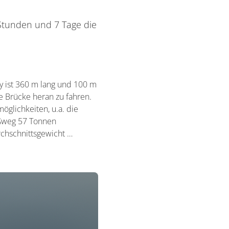
 Stunden und 7 Tage die
y ist 360 m lang und 100 m
e Brücke heran zu fahren.
öglichkeiten, u.a. die
ußweg 57 Tonnen
rchschnittsgewicht …