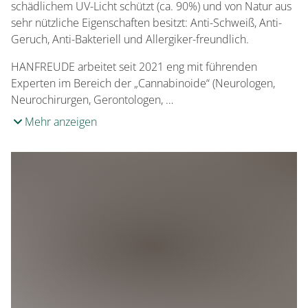
schädlichem UV-Licht schützt (ca. 90%) und von Natur aus
sehr nützliche Eigenschaften besitzt: Anti-Schweiß, Anti-
Geruch, Anti-Bakteriell und Allergiker-freundlich.
HANFREUDE arbeitet seit 2021 eng mit führenden
Experten im Bereich der „Cannabinoide“ (Neurologen,
Neurochirurgen, Gerontologen, …
Mehr anzeigen