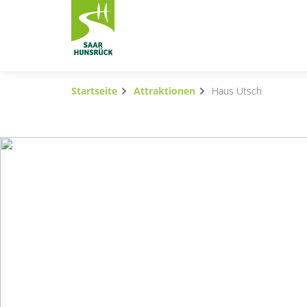
Zum Hauptinhalt springen
Startseite
Attraktionen
Haus Utsch
Subnavigation umschalten
Subnavigation umschalten
Subnavigation umschalten
Subnavigation umschalten
Subnavigation umschalten
Subnavigation umschalten