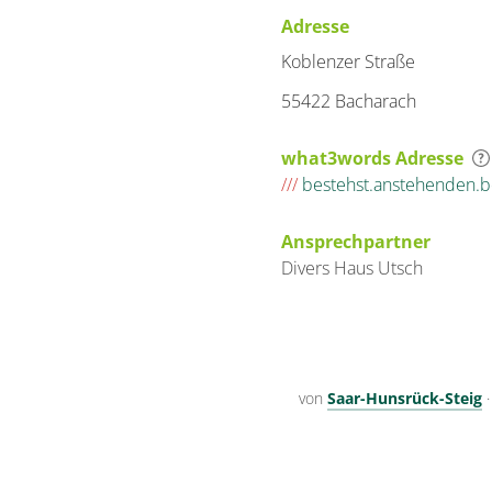
Adresse
Koblenzer Straße
55422 Bacharach
what3words Adresse
///
bestehst.anstehenden.b
Ansprechpartner
Divers
Haus
Utsch
von
Saar-Hunsrück-Steig