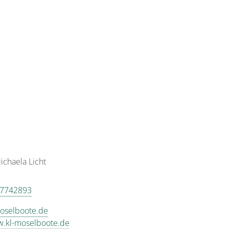
ichaela Licht
97742893
oselboote.de
w.kl-moselboote.de