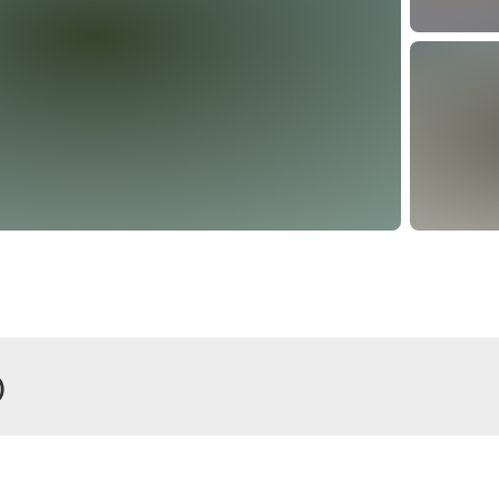
)
r
Zimmer