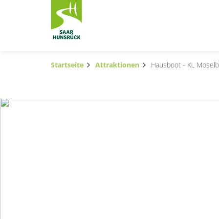
Zum Hauptinhalt springen
Startseite
Attraktionen
Hausboot - KL Mosel
Subnavigation umschalten
Subnavigation umschalten
Subnavigation umschalten
Subnavigation umschalten
Subnavigation umschalten
Subnavigation umschalten