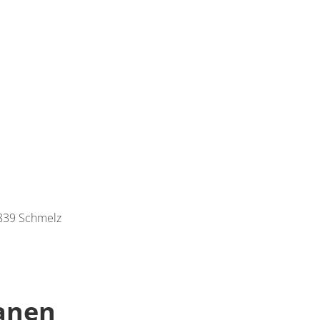
839 Schmelz
lanen