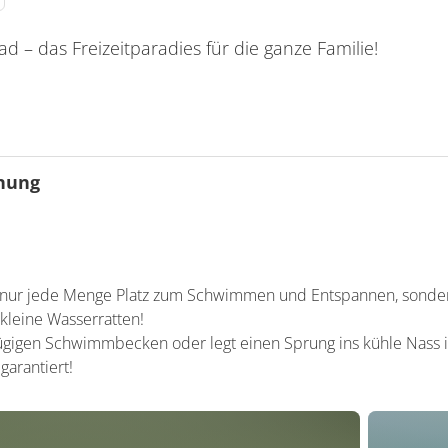
 – das Freizeitparadies für die ganze Familie!
gnung
ereich
mbecken
nders geeignet
iese
ht nur jede Menge Platz zum Schwimmen und Entspannen, sonde
latz
 kleine Wasserratten!
zügigen Schwimmbecken oder legt einen Sprung ins kühle Nass 
arantiert!