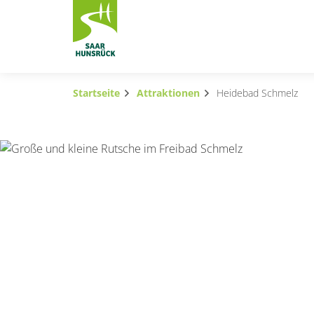
Zum Hauptinhalt springen
Startseite
Attraktionen
Heidebad Schmelz
Subnavigation umschalten
Subnavigation umschalten
Subnavigation umschalten
Subnavigation umschalten
Subnavigation umschalten
Subnavigation umschalten