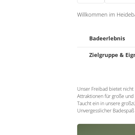
Willkommen im Heidebad
Badeerlebnis
Zielgruppe & Ei
Ausstattung Badeb
Sport- / Schwim
Ausrichtung
Service & Angebote
Für Familien beso
Spielplatz/Spielw
Unser Freibad bietet nic
Liegewiese/Liegep
Attraktionen für große und
Gastronomie
Taucht ein in unsere groß
Unvergesslicher Badespaß g