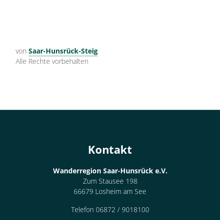
von
Saar-Hunsrück-Steig
Alle Rechte vorbehalten
Kontakt
Wanderregion Saar-Hunsrück e.V.
Zum Stausee 198
66679 Losheim am See
Telefon 06872 / 9018100