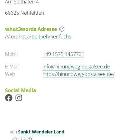
Am Seehafen 4
66625 Nohfelden
what3words Adresse
///
ordnet.arbeitnehmer.fuchs
Mobil
+49 1575 1467701
E-Mail
info@hinundweg-bostalsee.de
Web
https://hinundweg-bostalsee.de/
Social Media
von
Sankt Wendeler Land
TZS
·
CC BY