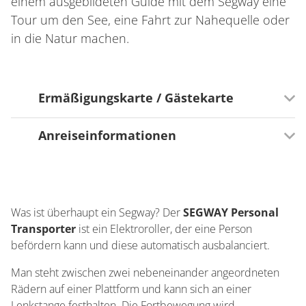
einem ausgebildeten Guide mit dem Segway eine
Tour um den See, eine Fahrt zur Nahequelle oder
in die Natur machen.
Ermäßigungskarte / Gästekarte
Anreiseinformationen
Teilnahme Saarland Card?
Saarland Card
Verkehrsinfrastruktur
Busparkplätze vorhanden
Was ist überhaupt ein Segway? Der
Fahrradabstellmöglichkeit
SEGWAY Personal
Transporter
Parkmöglichkeiten am Haus
ist ein Elektroroller, der eine Person
befördern kann und diese automatisch ausbalanciert.
Bahnhof in der Nähe
Man steht zwischen zwei nebeneinander angeordneten
Rädern auf einer Plattform und kann sich an einer
Lenkstange festhalten. Die Fortbewegung wird