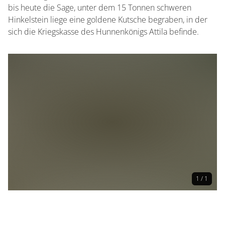
bis heute die Sage, unter dem 15 Tonnen schweren
Hinkelstein liege eine goldene Kutsche begraben, in der
sich die Kriegskasse des Hunnenkönigs Attila befinde.
1 / 1