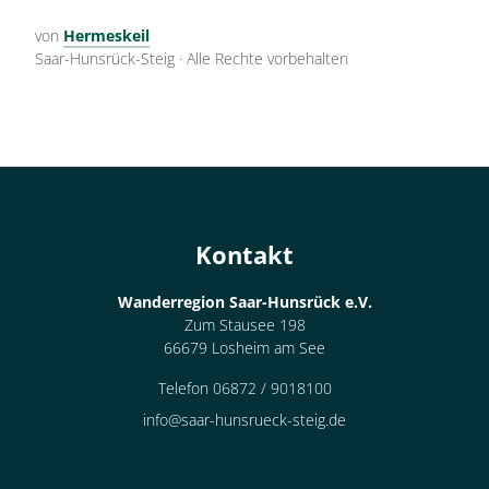
von
Hermeskeil
Saar-Hunsrück-Steig
·
Alle Rechte vorbehalten
Kontakt
Wanderregion Saar-Hunsrück e.V.
Zum Stausee 198
66679 Losheim am See
Telefon 06872 / 9018100
info@saar-hunsrueck-steig.de