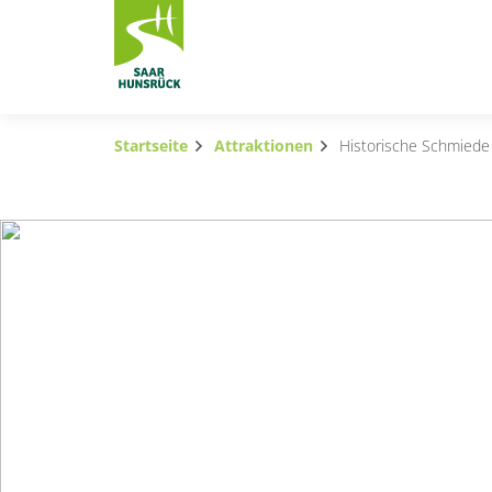
Zum Hauptinhalt springen
Startseite
Attraktionen
Historische Schmiede
Subnavigation umschalten
Subnavigation umschalten
Subnavigation umschalten
Subnavigation umschalten
Subnavigation umschalten
Subnavigation umschalten