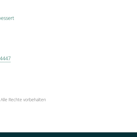
bessert
 4447
·
Alle Rechte vorbehalten