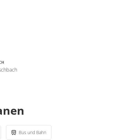
CH
ischbach
lanen
Bus und Bahn