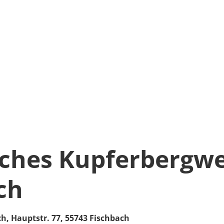
sches Kupferbergw
ch
ch,
Hauptstr. 77,
55743
Fischbach