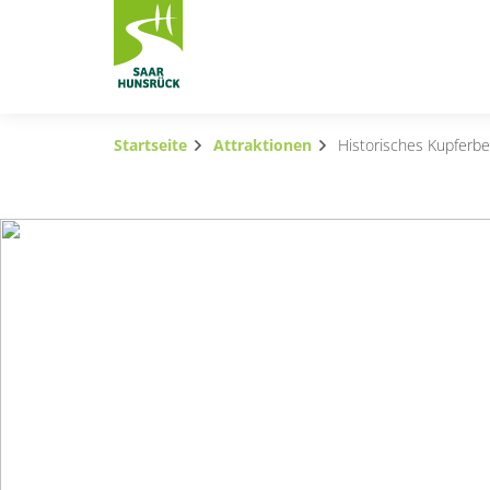
Zum Hauptinhalt springen
Startseite
Attraktionen
Historisches Kupferb
Subnavigation umschalten
Subnavigation umschalten
Subnavigation umschalten
Subnavigation umschalten
Subnavigation umschalten
Subnavigation umschalten