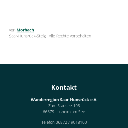
von
Morbach
Saar-Hunsrück-Steig
·
Alle Rechte vorbehalten
Kontakt
Wanderregion Saar-Hunsrück e.V.
Zum Stausee 198
66679 Losheim am See
Telefon 06872 / 9018100