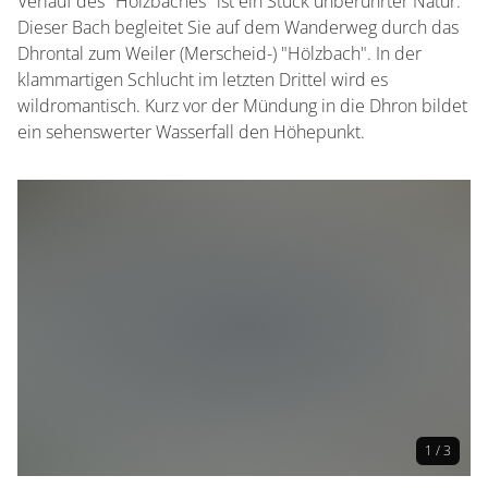
Verlauf des "Hölzbaches" ist ein Stück unberührter Natur.
Dieser Bach begleitet Sie auf dem Wanderweg durch das
Dhrontal zum Weiler (Merscheid-) "Hölzbach". In der
klammartigen Schlucht im letzten Drittel wird es
wildromantisch. Kurz vor der Mündung in die Dhron bildet
ein sehenswerter Wasserfall den Höhepunkt.
1 / 3