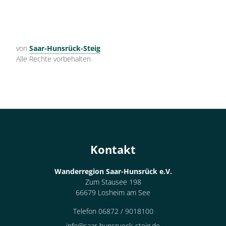
von
Saar-Hunsrück-Steig
Alle Rechte vorbehalten
Kontakt
Wanderregion Saar-Hunsrück e.V.
Zum Stausee 198
66679 Losheim am See
Telefon 06872 / 9018100
info@saar-hunsrueck-steig.de