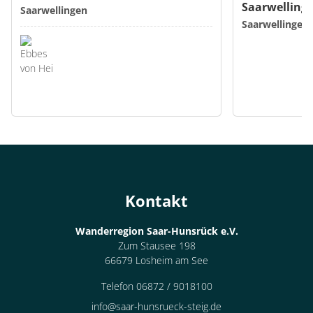
Saarwelling
Saarwellingen
Saarwellingen
Kontakt
Wanderregion Saar-Hunsrück e.V.
Zum Stausee 198
66679 Losheim am See
Telefon 06872 / 9018100
info@saar-hunsrueck-steig.de