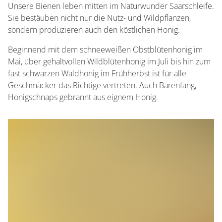
Schnaps / Brände / Liköre
Unsere Bienen leben mitten im Naturwunder Saarschleife.
Sie bestäuben nicht nur die Nutz- und Wildpflanzen,
Weitere regionalen Erzeugnisse
sondern produzieren auch den köstlichen Honig.
Honig
Beginnend mit dem schneeweißen Obstblütenhonig im
Mai, über gehaltvollen Wildblütenhonig im Juli bis hin zum
fast schwarzen Waldhonig im Frühherbst ist für alle
Geschmäcker das Richtige vertreten. Auch Bärenfang,
Honigschnaps gebrannt aus eignem Honig.