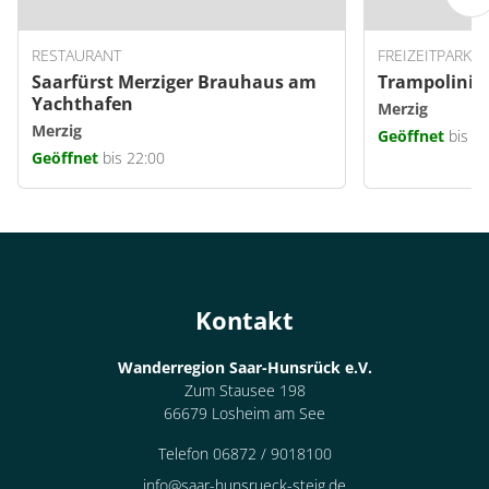
RESTAURANT
FREIZEITPARK
Saarfürst Merziger Brauhaus am
Trampolini
Yachthafen
Merzig
Merzig
Geöffnet
bis 1
Geöffnet
bis 22:00
Kontakt
Wanderregion Saar-Hunsrück e.V.
Zum Stausee 198
66679 Losheim am See
Telefon 06872 / 9018100
info@saar-hunsrueck-steig.de