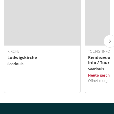
KIRCHE
TOURISTINFOR
Ludwigskirche
Rendezvous S
Info / Touri
Saarlouis
Saarlouis
Saarlouis
Heute geschlo
Öffnet morgen 0