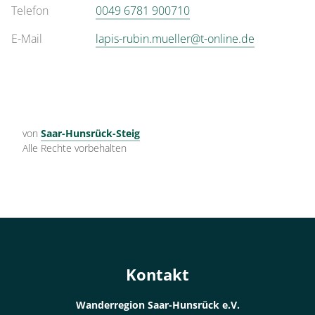
Telefon
0049 6781 900710
E-Mail
lapis-rubin.mueller@t-online.de
von
Saar-Hunsrück-Steig
Alle Rechte vorbehalten
Kontakt
Wanderregion Saar-Hunsrück e.V.