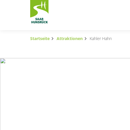
Zum Hauptinhalt springen
Startseite
Attraktionen
Kahler Hahn
Subnavigation umschalten
Subnavigation umschalten
Subnavigation umschalten
Subnavigation umschalten
Subnavigation umschalten
Subnavigation umschalten