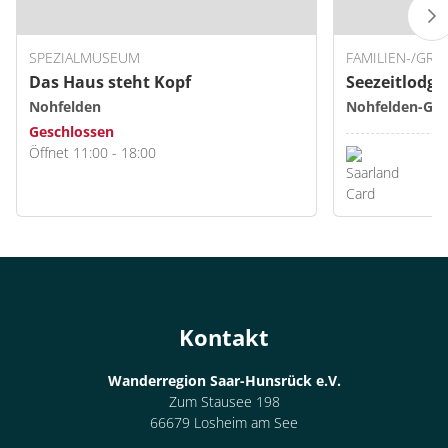
SPEZIALMUSEUM
FAMILIEN-/GR
Das Haus steht Kopf
Seezeitlodge
Nohfelden
Nohfelden-Gon
Geschlossen
Öffnet 11:00 - 18:00
Kontakt
Wanderregion Saar-Hunsrück e.V.
Zum Stausee 198
66679 Losheim am See