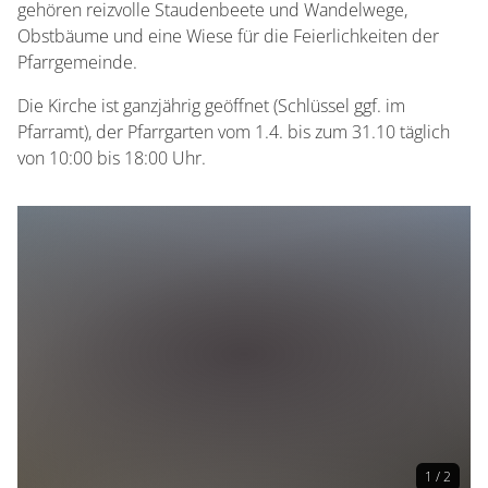
gehören reizvolle Staudenbeete und Wandelwege,
Obstbäume und eine Wiese für die Feierlichkeiten der
Pfarrgemeinde.
Die Kirche ist ganzjährig geöffnet (Schlüssel ggf. im
Pfarramt), der Pfarrgarten vom 1.4. bis zum 31.10 täglich
von 10:00 bis 18:00 Uhr.
1 / 2