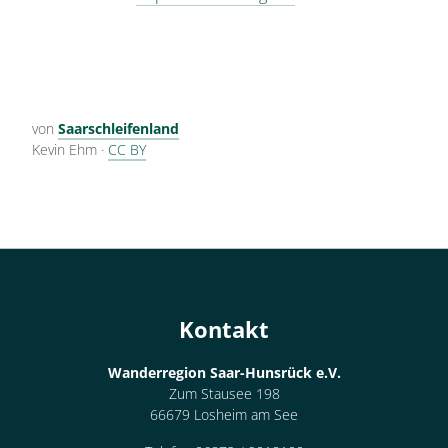
von
Saarschleifenland
Kevin Ehm
·
CC BY
Kontakt
Wanderregion Saar-Hunsrück e.V.
Zum Stausee 198
66679 Losheim am See