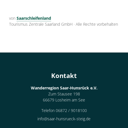
von
Saarschleifenland
Tourismus Zentrale Saarland GmbH
·
Alle Rechte vorbehalten
Kontakt
Wanderregion Saar-Hunsrück e.V.
Zum Stausee 198
66679 Losheim am See
Telefon 06872 / 9018100
info@saar-hunsrueck-steig.de