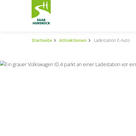
Zum Hauptinhalt springen
Startseite
Attraktionen
Ladestation E-Auto
Subnavigation umschalten
Subnavigation umschalten
Subnavigation umschalten
Subnavigation umschalten
Subnavigation umschalten
Subnavigation umschalten