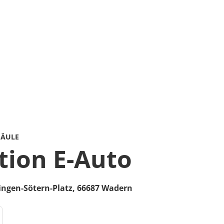
SÄULE
tion E-Auto
ingen-Sötern-Platz
,
66687
Wadern