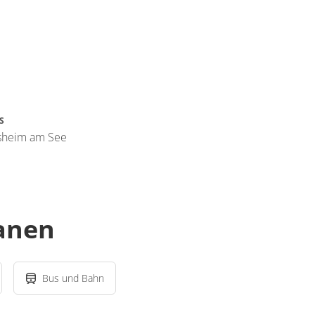
S
osheim am See
lanen
Bus und Bahn