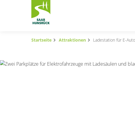
Zum Hauptinhalt springen
Startseite
Attraktionen
Ladestation für E-Aut
Subnavigation umschalten
Subnavigation umschalten
Subnavigation umschalten
Subnavigation umschalten
Subnavigation umschalten
Subnavigation umschalten