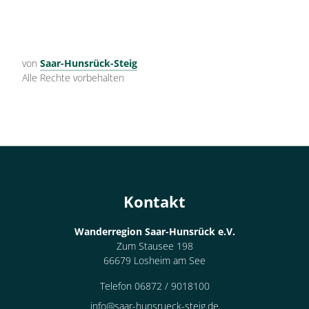
von
Saar-Hunsrück-Steig
Alle Rechte vorbehalten
Kontakt
Wanderregion Saar-Hunsrück e.V.
Zum Stausee 198
66679 Losheim am See
Telefon 06872 / 9018100
info@saar-hunsrueck-steig.de