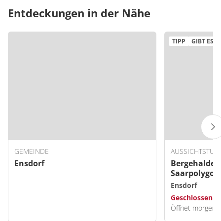
Entdeckungen in der Nähe
TIPP
GIBT ES N
GEMEINDE
AUSSICHTSTUR
Ensdorf
Bergehalde E
Saarpolygon
Ensdorf
Geschlossen
Öffnet morgen 0