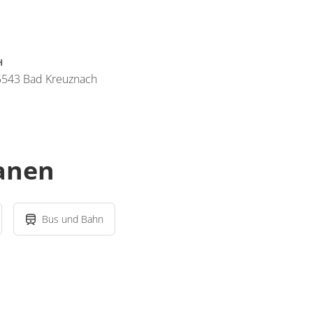
H
55543 Bad Kreuznach
lanen
Bus und Bahn