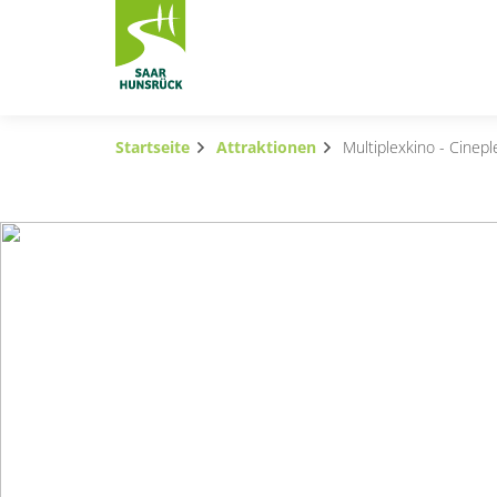
Zum Hauptinhalt springen
Startseite
Attraktionen
Multiplexkino - Cinepl
Subnavigation umschalten
Subnavigation umschalten
Subnavigation umschalten
Subnavigation umschalten
Subnavigation umschalten
Subnavigation umschalten