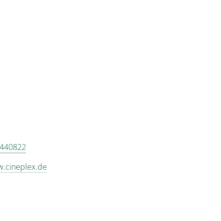
8440822
w.cineplex.de