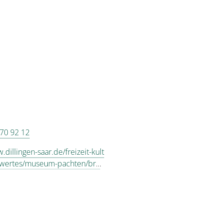
70 92 12
.dillingen-saar.de/freizeit-kult
swertes/museum-pachten/bro
lect_category/2%2C11%2C12%
6%2C17%2C18%2C34/?tx_ttn
_day]=1&tx_ttnews[event_mon
_ttnews[event_pL]=2681999&t