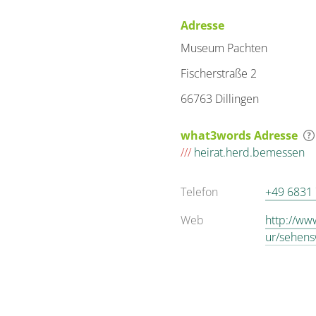
Adresse
Museum Pachten
Fischerstraße 2
66763 Dillingen
what3words Adresse
///
heirat.herd.bemessen
Telefon
+49 6831 
Web
http://www
ur/sehen
wse/8/se
2C14%2C1
ews[event
th]=10&tx