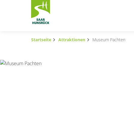
Zum Hauptinhalt springen
Startseite
Attraktionen
Museum Pachten
Subnavigation umschalten
Subnavigation umschalten
Subnavigation umschalten
Subnavigation umschalten
Subnavigation umschalten
Subnavigation umschalten