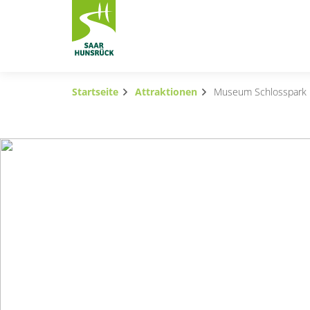
Zum Hauptinhalt springen
Startseite
Attraktionen
Museum Schlosspark
Subnavigation umschalten
Subnavigation umschalten
Subnavigation umschalten
Subnavigation umschalten
Subnavigation umschalten
Subnavigation umschalten