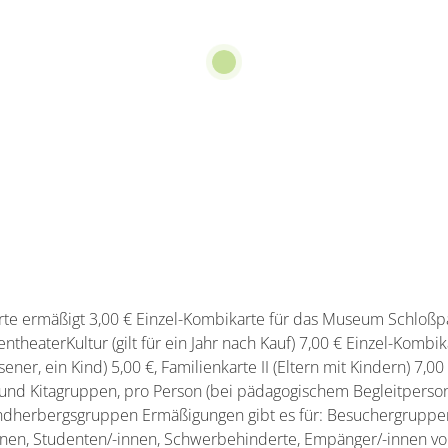
lkarte ermäßigt 3,00 € Einzel-Kombikarte für das Museum Schlo
heaterKultur (gilt für ein Jahr nach Kauf) 7,00 € Einzel-Kombik
ener, ein Kind) 5,00 €, Familienkarte II (Eltern mit Kindern) 7,00
 und Kitagruppen, pro Person (bei pädagogischem Begleitpersona
endherbergsgruppen Ermäßigungen gibt es für: Besuchergruppe
nen, Studenten/-innen, Schwerbehinderte, Empänger/-innen von