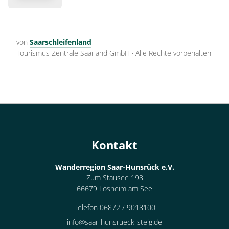
von
Saarschleifenland
Tourismus Zentrale Saarland GmbH
·
Alle Rechte vorbehalten
Kontakt
Wanderregion Saar-Hunsrück e.V.
Zum Stausee 198
66679 Losheim am See
Telefon 06872 / 9018100
info@saar-hunsrueck-steig.de