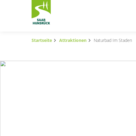
Zum Hauptinhalt springen
Startseite
Attraktionen
Naturbad Im Staden
Subnavigation umschalten
Subnavigation umschalten
Subnavigation umschalten
Subnavigation umschalten
Subnavigation umschalten
Subnavigation umschalten