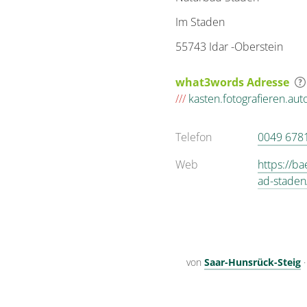
Im Staden
55743 Idar -Oberstein
what3words Adresse
///
kasten.fotografieren.auto
Telefon
0049 678
Web
https://b
ad-staden
von
Saar-Hunsrück-Steig