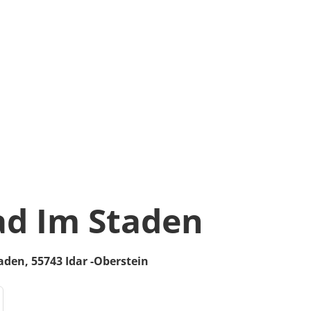
d Im Staden
aden
,
55743
Idar -Oberstein