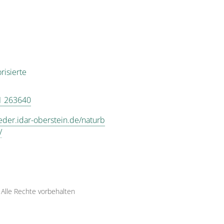
risierte
1 263640
aeder.idar-oberstein.de/naturb
/
·
Alle Rechte vorbehalten