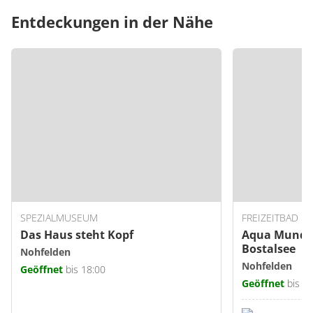
Entdeckungen in der Nähe
SPEZIALMUSEUM
FREIZEITBAD
Das Haus steht Kopf
Aqua Mundo 
Bostalsee
Nohfelden
Nohfelden
Geöffnet
bis 18:00
Geöffnet
bis 2