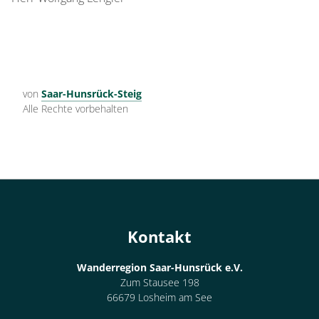
von
Saar-Hunsrück-Steig
Alle Rechte vorbehalten
Kontakt
Wanderregion Saar-Hunsrück e.V.
Zum Stausee 198
66679 Losheim am See