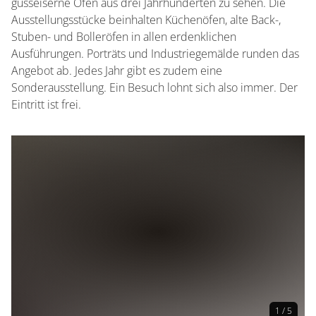
gusseiserne Öfen aus drei Jahrhunderten zu sehen. Die
Ausstellungsstücke beinhalten Küchenöfen, alte Back-,
Stuben- und Bolleröfen in allen erdenklichen
Ausführungen. Porträts und Industriegemälde runden das
Angebot ab. Jedes Jahr gibt es zudem eine
Sonderausstellung. Ein Besuch lohnt sich also immer. Der
Eintritt ist frei.
1 / 5