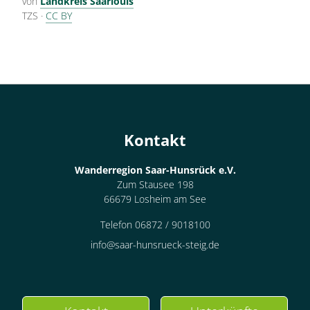
von
Landkreis Saarlouis
TZS
·
CC BY
Kontakt
Wanderregion Saar-Hunsrück e.V.
Zum Stausee 198
66679 Losheim am See
Telefon 06872 / 9018100
info@saar-hunsrueck-steig.de