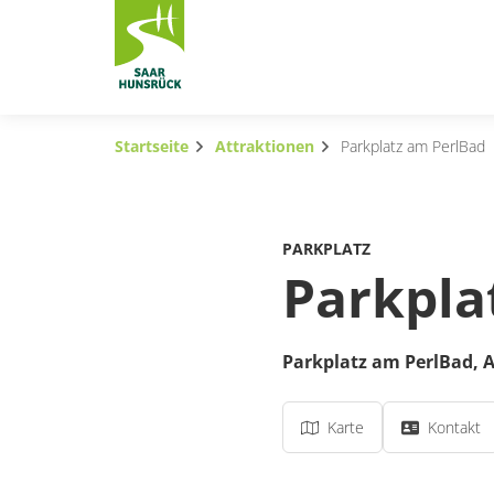
Zum Hauptinhalt springen
Startseite
Attraktionen
Parkplatz am PerlBad
Subnavigation umschalten
Subnavigation umschalten
PARKPLATZ
Subnavigation umschalten
Parkpla
Subnavigation umschalten
Parkplatz am PerlBad,
A
Subnavigation umschalten
Subnavigation umschalten
Karte
Kontakt