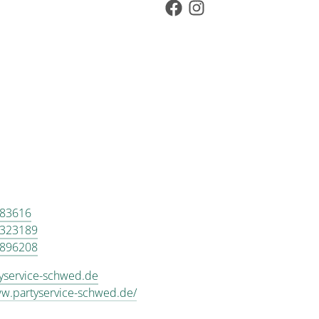
 83616
6323189
 896208
yservice-schwed.de
ww.partyservice-schwed.de/