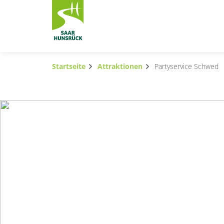
Zum Hauptinhalt springen
Startseite
Attraktionen
Partyservice Schwed
Subnavigation umschalten
Subnavigation umschalten
Subnavigation umschalten
Subnavigation umschalten
Subnavigation umschalten
Subnavigation umschalten