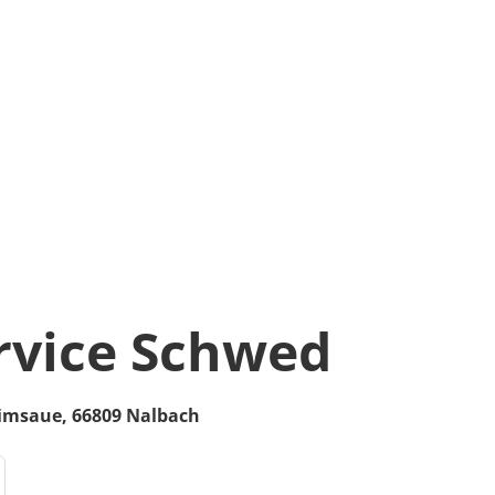
rvice Schwed
imsaue
,
66809
Nalbach