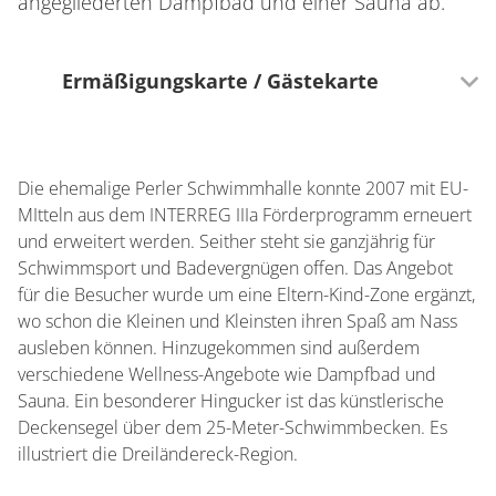
angegliederten Dampfbad und einer Sauna ab.
Ermäßigungskarte / Gästekarte
Vorteil
Mit der Saarland Card freier Tageseintritt
Die ehemalige Perler Schwimmhalle konnte 2007 mit EU-
Schwimmbad!
MItteln aus dem INTERREG IIIa Förderprogramm erneuert
und erweitert werden. Seither steht sie ganzjährig für
Schwimmsport und Badevergnügen offen. Das Angebot
für die Besucher wurde um eine Eltern-Kind-Zone ergänzt,
wo schon die Kleinen und Kleinsten ihren Spaß am Nass
ausleben können. Hinzugekommen sind außerdem
verschiedene Wellness-Angebote wie Dampfbad und
Sauna. Ein besonderer Hingucker ist das künstlerische
Deckensegel über dem 25-Meter-Schwimmbecken. Es
illustriert die Dreiländereck-Region.