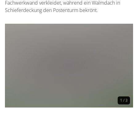
Fachwerkwand verkleidet, während ein Walmdach in
Schieferdeckung den Postenturm bekrönt.
1 / 3