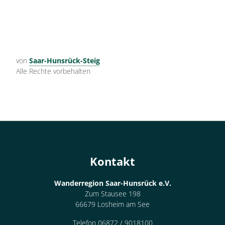
von
Saar-Hunsrück-Steig
Alle Rechte vorbehalten
Kontakt
Wanderregion Saar-Hunsrück e.V.
Zum Stausee 198
66679 Losheim am See
Telefon 06872 / 9018100