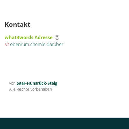
Kontakt
what3words Adresse
///
obenrum.chemie.darüber
von
Saar-Hunsrück-Steig
Alle Rechte vorbehalten