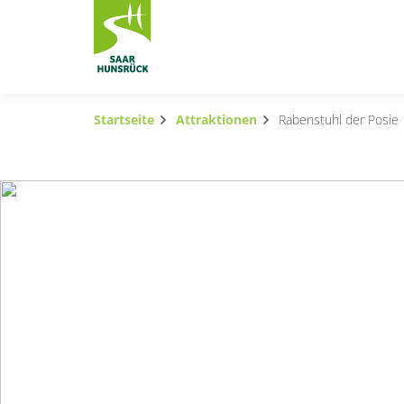
Zum Hauptinhalt springen
Startseite
Attraktionen
Rabenstuhl der Posie
Subnavigation umschalten
Subnavigation umschalten
Subnavigation umschalten
Subnavigation umschalten
Subnavigation umschalten
Subnavigation umschalten