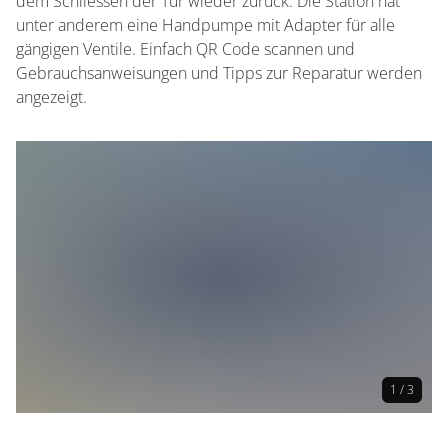
dem Schliessen der Tür wieder zurück. Die Station hat
unter anderem eine Handpumpe mit Adapter für alle
gängigen Ventile. Einfach QR Code scannen und
Gebrauchsanweisungen und Tipps zur Reparatur werden
angezeigt.
1 / 3