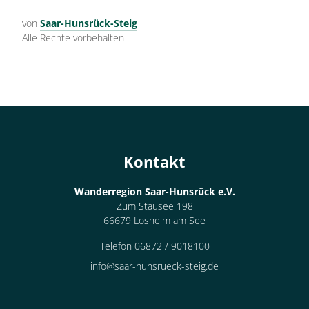
von
Saar-Hunsrück-Steig
Alle Rechte vorbehalten
Kontakt
Wanderregion Saar-Hunsrück e.V.
Zum Stausee 198
66679 Losheim am See
Telefon 06872 / 9018100
info@saar-hunsrueck-steig.de