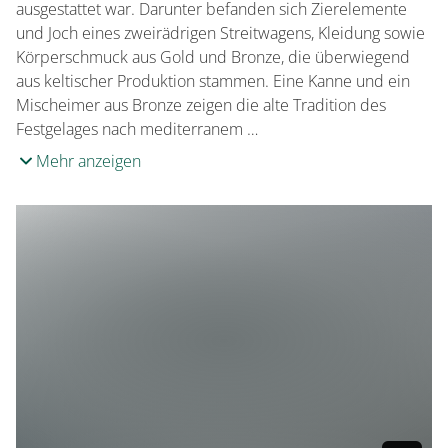
ausgestattet war. Darunter befanden sich Zierelemente
und Joch eines zweirädrigen Streitwagens, Kleidung sowie
Körperschmuck aus Gold und Bronze, die überwiegend
aus keltischer Produktion stammen. Eine Kanne und ein
Mischeimer aus Bronze zeigen die alte Tradition des
Festgelages nach mediterranem …
Mehr anzeigen