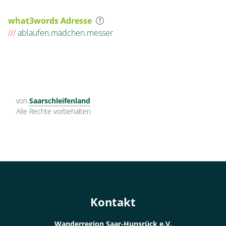
what3words Adresse
///
ablaufen.mädchen.messer
von
Saarschleifenland
Alle Rechte vorbehalten
Kontakt
Wanderregion Saar-Hunsrück e.V.