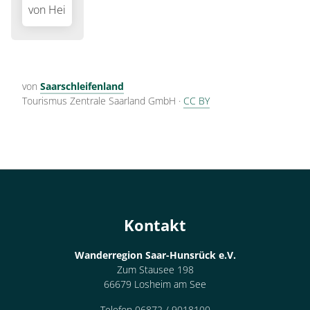
von
Saarschleifenland
Tourismus Zentrale Saarland GmbH
·
CC BY
Kontakt
Wanderregion Saar-Hunsrück e.V.
Zum Stausee 198
66679 Losheim am See
Telefon 06872 / 9018100