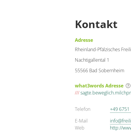
Kontakt
Adresse
Rheinland-Pfälzisches Fr
Nachtigallental 1
55566 Bad Sobernheim
what3words Adresse
///
sagte.beweglich.milchp
Telefon
+49 6751
E-Mail
info@frei
Web
http://ww