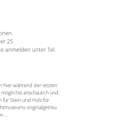
ionen
er 25
te anmelden unter Tel.
n hier während der letzten
 möglichst anschaulich und
 für Stein und Holz für
chtmuseums originalgetreu
on …