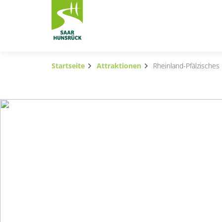
Zum Hauptinhalt springen
Startseite
Attraktionen
Rheinland-Pfälzisches
Subnavigation umschalten
Subnavigation umschalten
Subnavigation umschalten
Subnavigation umschalten
Subnavigation umschalten
Subnavigation umschalten