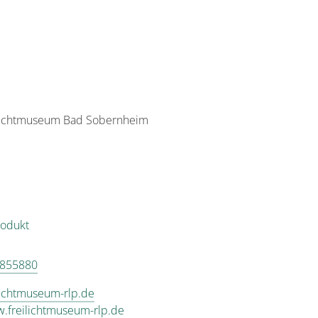
eilichtmuseum Bad Sobernheim
rodukt
 855880
lichtmuseum-rlp.de
w.freilichtmuseum-rlp.de