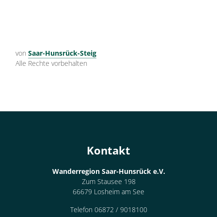
von
Saar-Hunsrück-Steig
Alle Rechte vorbehalten
Kontakt
Wanderregion Saar-Hunsrück e.V.
Zum Stausee 198
66679 Losheim am See
Telefon 06872 / 9018100