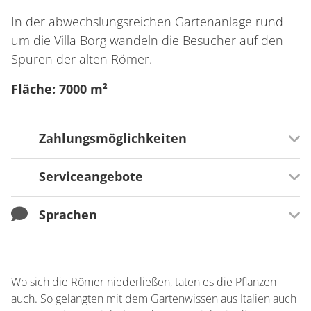
In der abwechslungsreichen Gartenanlage rund
um die Villa Borg wandeln die Besucher auf den
Spuren der alten Römer.
Fläche: 7000 m²
Zahlungsmöglichkeiten
Serviceangebote
Zahlungsmöglichkeiten
Barzahlung
Sprachen
Zusätzliche Serviceangebote
EC-Card / Maestro
Toilette zur kostenlosen öffentlichen Nutzung
Sprachen
Freies WLAN
Englisch
Wo sich die Römer niederließen, taten es die Pflanzen
Regionaler Dialekt
auch. So gelangten mit dem Gartenwissen aus Italien auch
Deutsch