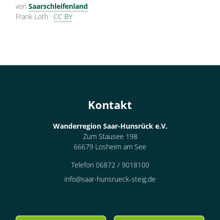
von
Saarschleifenland
Frank Loth
·
CC BY
Kontakt
Wanderregion Saar-Hunsrück e.V.
Zum Stausee 198
66679 Losheim am See
Telefon 06872 / 9018100
info@saar-hunsrueck-steig.de