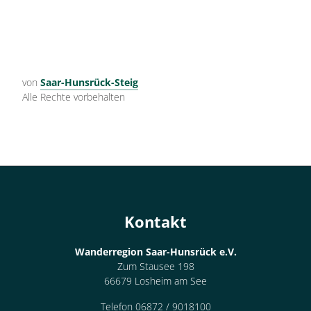
von
Saar-Hunsrück-Steig
Alle Rechte vorbehalten
Kontakt
Wanderregion Saar-Hunsrück e.V.
Zum Stausee 198
66679 Losheim am See
Telefon 06872 / 9018100