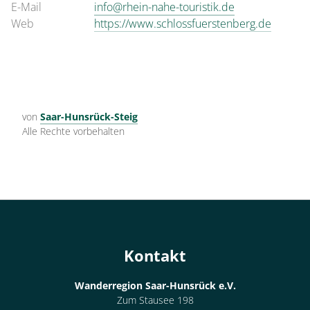
E-Mail
info@rhein-nahe-touristik.de
Web
https://www.schlossfuerstenberg.de
von
Saar-Hunsrück-Steig
Alle Rechte vorbehalten
Kontakt
Wanderregion Saar-Hunsrück e.V.
Zum Stausee 198